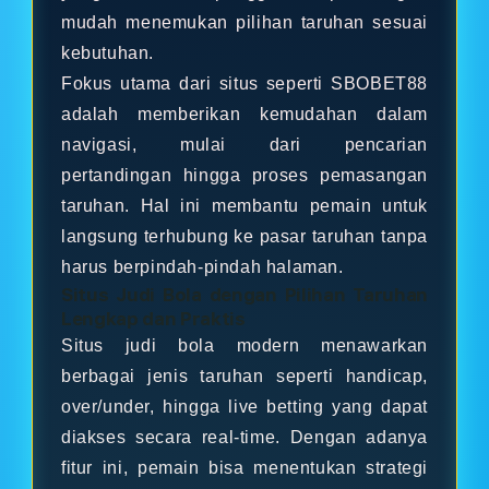
mudah menemukan pilihan taruhan sesuai
kebutuhan.
Fokus utama dari situs seperti SBOBET88
adalah memberikan kemudahan dalam
navigasi, mulai dari pencarian
pertandingan hingga proses pemasangan
taruhan. Hal ini membantu pemain untuk
langsung terhubung ke pasar taruhan tanpa
harus berpindah-pindah halaman.
Situs Judi Bola dengan Pilihan Taruhan
Lengkap dan Praktis
Situs judi bola modern menawarkan
berbagai jenis taruhan seperti handicap,
over/under, hingga live betting yang dapat
diakses secara real-time. Dengan adanya
fitur ini, pemain bisa menentukan strategi