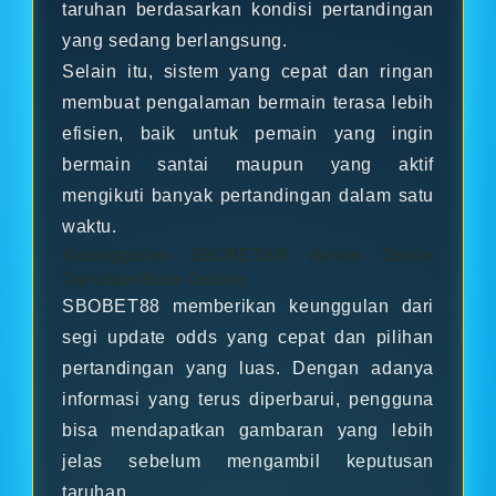
taruhan berdasarkan kondisi pertandingan
yang sedang berlangsung.
Selain itu, sistem yang cepat dan ringan
membuat pengalaman bermain terasa lebih
efisien, baik untuk pemain yang ingin
bermain santai maupun yang aktif
mengikuti banyak pertandingan dalam satu
waktu.
Keunggulan SBOBET88 dalam Dunia
Taruhan Bola Online
SBOBET88 memberikan keunggulan dari
segi update odds yang cepat dan pilihan
pertandingan yang luas. Dengan adanya
informasi yang terus diperbarui, pengguna
bisa mendapatkan gambaran yang lebih
jelas sebelum mengambil keputusan
taruhan.