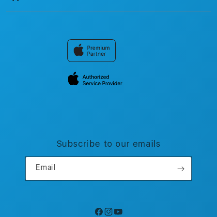
Returns & Exchanges
Financing Options
Find an iStudio near you
Contact Us
Trade-in
Why Shop at iStudio
Privacy Policy
Traveller’s Reservation
Elush Corporate Website
Site Terms of Use
Subscribe to our emails
Email
Facebook
Instagram
YouTube