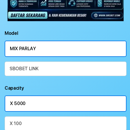
Model
MIX PARLAY
SBOBET LINK
Capacity
X 5000
X 100